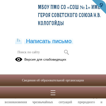
МБОУ ПМО СО «СОШ № 1» ИМЕНИ
ГЕРОЯ СОВЕТСКОГО СОЮЗА Н.В.
КОЛОГОЙДЫ
Написать письмо
Об установке приложения «МЧС
Версия для слабовидящих
России» и подключении к каналу
«РСЧС Свердловская область» в
мессенджере «Макс»
Сведения об образовательной организации
04.05.2026
В целях обеспечения своевременного информирования и
оповещения населения Свердловской области об угрозе
возникновения чрезвычайных ситуаций природного и