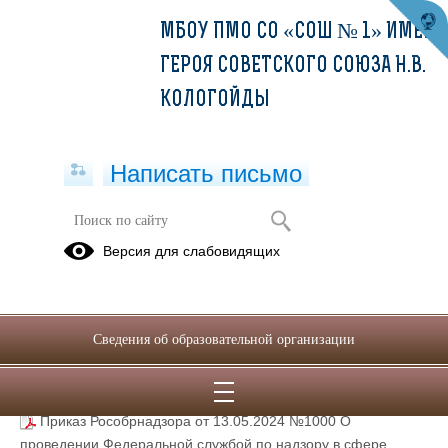
МБОУ ПМО СО «СОШ № 1» ИМЕНИ
ГЕРОЯ СОВЕТСКОГО СОЮЗА Н.В.
КОЛОГОЙДЫ
Написать письмо
Всероссийские проверочные работы
Версия для слабовидящих
Нормативные документы по
организации проведения и контролю
всероссийских проверочных работ
Сведения об образовательной организации
12.03.2026
Приказ Рособрнадзора от 13.05.2024 №1000 О
проведении Федеральной службой по надзору в сфере