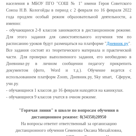
населения
в МБОУ ПГО "СОШ № 1" имени Героя Советского
Союза Н.В. Кологойды
в период
с 2 февраля по 16 февраля 2022
года
продлен особый режим образовательной деятельности, а
именно:
- обучающиеся 2-8 классов занимаются в дистанционном режиме.
Для этого
задания для самостоятельного изучения тем по
расписанию уроков
будут
размещаться
на платформе "
Дневник.ру
".
Все задания состоят из теоретического материала и практической
части. Для проверки выполненного задания, его необходимо в
Дневнике.ру в личном сообщении педагогу прикрепить
документом (фото,
Word
и т.д.). Обучение ведется c
использованием платформ Zoom, Дневник.ру, Sky smart, Сферум,
учи.ру.
- обучающиеся 1 классов до 16 февраля находятся на каникулах.
- обучающиеся 9 классов учатся в очном режиме.
"Горячая линия" в школе по вопросам обучения в
дистанционном режиме: 8(34350)20950
На вопросы ответит ответственный за организацию
дистанционного обучения Семенова Оксана Михайловна,