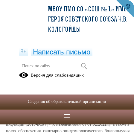
МБОУ ПМО СО «СОШ № 1» ИМЕНИ
ГЕРОЯ СОВЕТСКОГО СОЮЗА Н.В.
КОЛОГОЙДЫ
Написать письмо
Дистанционное обучение
Версия для слабовидящих
Уважаемые обучающиеся, родители (законные представители),
педагоги!
В соответствии с Указом Губернатора Свердловской области от
Сведения об образовательной организации
18.03.2020г. № 100-УГ «О введении на территории Свердловской
области режима повышенной готовности и принятии
дополнительных мер по защите населения от коронавирусной
инфекции (2019-
nCoV
)» (с изменениями от 01.02.2022г.),
а также в
целях обеспечения санитарно-эпидемиологического благополучия